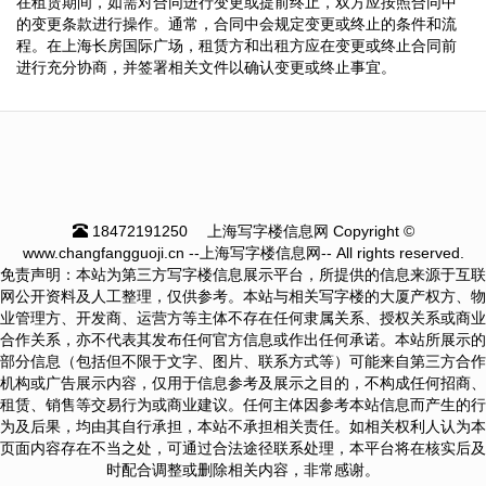
在租赁期间，如需对合同进行变更或提前终止，双方应按照合同中
的变更条款进行操作。通常，合同中会规定变更或终止的条件和流
程。在上海长房国际广场，租赁方和出租方应在变更或终止合同前
进行充分协商，并签署相关文件以确认变更或终止事宜。
18472191250
上海写字楼信息网 Copyright ©
www.changfangguoji.cn --上海写字楼信息网-- All rights reserved.
免责声明：本站为第三方写字楼信息展示平台，所提供的信息来源于互联
网公开资料及人工整理，仅供参考。本站与相关写字楼的大厦产权方、物
业管理方、开发商、运营方等主体不存在任何隶属关系、授权关系或商业
合作关系，亦不代表其发布任何官方信息或作出任何承诺。本站所展示的
部分信息（包括但不限于文字、图片、联系方式等）可能来自第三方合作
机构或广告展示内容，仅用于信息参考及展示之目的，不构成任何招商、
租赁、销售等交易行为或商业建议。任何主体因参考本站信息而产生的行
为及后果，均由其自行承担，本站不承担相关责任。如相关权利人认为本
页面内容存在不当之处，可通过合法途径联系处理，本平台将在核实后及
时配合调整或删除相关内容，非常感谢。