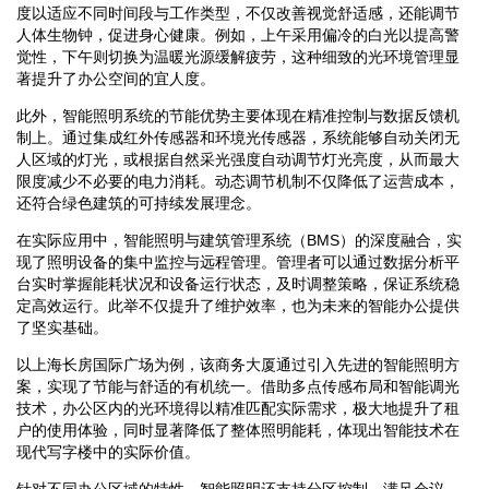
度以适应不同时间段与工作类型，不仅改善视觉舒适感，还能调节
人体生物钟，促进身心健康。例如，上午采用偏冷的白光以提高警
觉性，下午则切换为温暖光源缓解疲劳，这种细致的光环境管理显
著提升了办公空间的宜人度。
此外，智能照明系统的节能优势主要体现在精准控制与数据反馈机
制上。通过集成红外传感器和环境光传感器，系统能够自动关闭无
人区域的灯光，或根据自然采光强度自动调节灯光亮度，从而最大
限度减少不必要的电力消耗。动态调节机制不仅降低了运营成本，
还符合绿色建筑的可持续发展理念。
在实际应用中，智能照明与建筑管理系统（BMS）的深度融合，实
现了照明设备的集中监控与远程管理。管理者可以通过数据分析平
台实时掌握能耗状况和设备运行状态，及时调整策略，保证系统稳
定高效运行。此举不仅提升了维护效率，也为未来的智能办公提供
了坚实基础。
以上海长房国际广场为例，该商务大厦通过引入先进的智能照明方
案，实现了节能与舒适的有机统一。借助多点传感布局和智能调光
技术，办公区内的光环境得以精准匹配实际需求，极大地提升了租
户的使用体验，同时显著降低了整体照明能耗，体现出智能技术在
现代写字楼中的实际价值。
针对不同办公区域的特性，智能照明还支持分区控制，满足会议