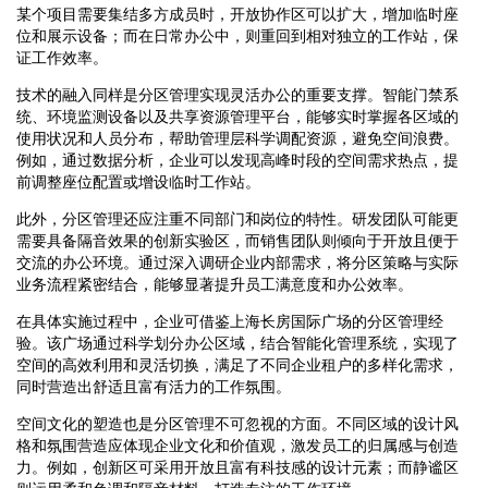
某个项目需要集结多方成员时，开放协作区可以扩大，增加临时座
位和展示设备；而在日常办公中，则重回到相对独立的工作站，保
证工作效率。
技术的融入同样是分区管理实现灵活办公的重要支撑。智能门禁系
统、环境监测设备以及共享资源管理平台，能够实时掌握各区域的
使用状况和人员分布，帮助管理层科学调配资源，避免空间浪费。
例如，通过数据分析，企业可以发现高峰时段的空间需求热点，提
前调整座位配置或增设临时工作站。
此外，分区管理还应注重不同部门和岗位的特性。研发团队可能更
需要具备隔音效果的创新实验区，而销售团队则倾向于开放且便于
交流的办公环境。通过深入调研企业内部需求，将分区策略与实际
业务流程紧密结合，能够显著提升员工满意度和办公效率。
在具体实施过程中，企业可借鉴上海长房国际广场的分区管理经
验。该广场通过科学划分办公区域，结合智能化管理系统，实现了
空间的高效利用和灵活切换，满足了不同企业租户的多样化需求，
同时营造出舒适且富有活力的工作氛围。
空间文化的塑造也是分区管理不可忽视的方面。不同区域的设计风
格和氛围营造应体现企业文化和价值观，激发员工的归属感与创造
力。例如，创新区可采用开放且富有科技感的设计元素；而静谧区