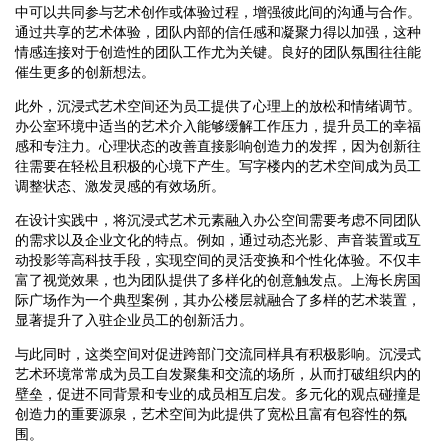
中可以共同参与艺术创作或体验过程，增强彼此间的沟通与合作。
通过共享的艺术体验，团队内部的信任感和凝聚力得以加强，这种
情感连接对于创造性的团队工作尤为关键。良好的团队氛围往往能
催生更多的创新想法。
此外，沉浸式艺术空间还为员工提供了心理上的放松和情绪调节。
办公室环境中适当的艺术介入能够缓解工作压力，提升员工的幸福
感和专注力。心理状态的改善直接影响创造力的发挥，因为创新往
往需要在轻松且积极的心境下产生。写字楼内的艺术空间成为员工
调整状态、激发灵感的有效场所。
在设计实践中，将沉浸式艺术元素融入办公空间需要考虑不同团队
的需求以及企业文化的特点。例如，通过动态光影、声音装置或互
动投影等高科技手段，实现空间的灵活变换和个性化体验。不仅丰
富了视觉效果，也为团队提供了多样化的创意触发点。上海长房国
际广场作为一个典型案例，其办公楼层就融合了多样的艺术装置，
显著提升了入驻企业员工的创新活力。
与此同时，这类空间对促进跨部门交流同样具有积极影响。沉浸式
艺术环境常常成为员工自发聚集和交流的场所，从而打破组织内的
壁垒，促进不同背景和专业的成员相互启发。多元化的观点碰撞是
创造力的重要源泉，艺术空间为此提供了宽松且富有包容性的氛
围。